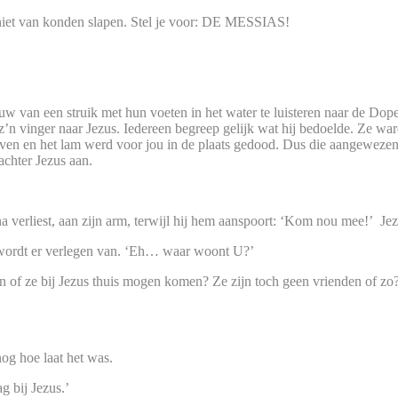
niet van konden slapen. Stel je voor: DE MESSIAS!
 van een struik met hun voeten in het water te luisteren naar de Doper
t z’n vinger naar Jezus. Iedereen begreep gelijk wat hij bedoelde. Ze
geven en het lam werd voor jou in de plaats gedood. Dus die aangeweze
achter Jezus aan.
jna verliest, aan zijn arm, terwijl hij hem aanspoort: ‘Kom nou mee!’ Jez
ij wordt er verlegen van. ‘Eh… waar woont U?’
agen of ze bij Jezus thuis mogen komen? Ze zijn toch geen vrienden of 
 nog hoe laat het was.
g bij Jezus.’