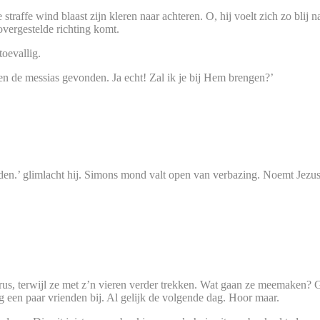
traffe wind blaast zijn kleren naar achteren. O, hij voelt zich zo blij 
vergestelde richting komt.
toevallig.
ben de messias gevonden. Ja echt! Zal ik je bij Hem brengen?’
en.’ glimlacht hij. Simons mond valt open van verbazing. Noemt Jezus h
rus, terwijl ze met z’n vieren verder trekken. Wat gaan ze meemaken? G
og een paar vrienden bij. Al gelijk de volgende dag. Hoor maar.