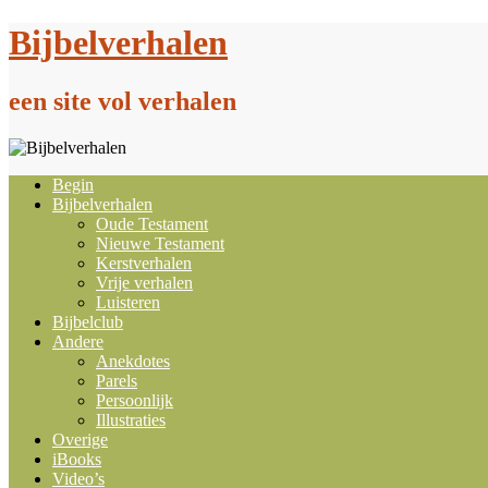
Doorgaan
Bijbelverhalen
naar
inhoud
een site vol verhalen
Begin
Bijbelverhalen
Oude Testament
Nieuwe Testament
Kerstverhalen
Vrije verhalen
Luisteren
Bijbelclub
Andere
Anekdotes
Parels
Persoonlijk
Illustraties
Overige
iBooks
Video’s