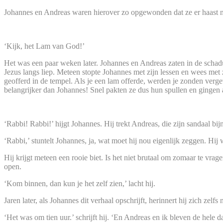
Johannes en Andreas waren hierover zo opgewonden dat ze er haast 
‘Kijk, het Lam van God!’
Het was een paar weken later. Johannes en Andreas zaten in de schaduw
Jezus langs liep. Meteen stopte Johannes met zijn lessen en wees me
geofferd in de tempel. Als je een lam offerde, werden je zonden ver
belangrijker dan Johannes! Snel pakten ze dus hun spullen en gingen 
‘Rabbi! Rabbi!’ hijgt Johannes. Hij trekt Andreas, die zijn sandaal bi
‘Rabbi,’ stuntelt Johannes, ja, wat moet hij nou eigenlijk zeggen. H
Hij krijgt meteen een rooie biet. Is het niet brutaal om zomaar te vr
open.
‘Kom binnen, dan kun je het zelf zien,’ lacht hij.
Jaren later, als Johannes dit verhaal opschrijft, herinnert hij zich zelfs
‘Het was om tien uur.’ schrijft hij. ‘En Andreas en ik bleven de hele da