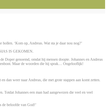
te hollen. ‘Kom op, Andreas. Wat sta je daar nou nog?’
 MESSIAS IS GEKOMEN.
es de Doper genoemd, omdat hij mensen doopte. Johannes en Andreas
elenbont. Maar de woorden die hij sprak… Ongelooflijk!
pt en dan weer naar Andreas, die met grote stappen aan komt zetten.
en. Totdat Johannes een man had aangewezen die veel en veel
is de beloofde van God!’