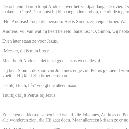
De ochtend daarop loopt Andreas over het zandpad langs de rivier. De s
maken… Oeps! Daar botst hij bijna tegen iemand op, die uit de tegeno
‘Hé! Andreas!’ roept die persoon. Het is Simon, zijn eigen broer. Wat 
Andreas, vol van wat hij heeft beleefd, barst los: ‘O, Simon, wij heb
Even later staan ze voor Jezus.
‘Meester, dit is mijn broer…’
Meer hoeft Andreas niet te zeggen. Jezus weet alles al.
‘Jij bent Simon, de zoon van Johannes en je zult Petrus genoemd word
voelt… Hij kijkt zijn broer eens aan.
‘Je blijft toch, hè?’ vraagt die alleen maar.
Tuurlijk blijft Petrus bij Jezus.
Ze lachen en kletsen samen heel wat af, die Johannes, Andreas en Pet
alle wonderen zien, die Hij gaat doen. Maar allereerst krijgen ze er n