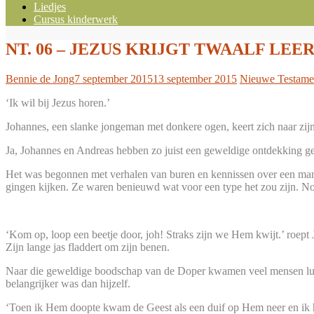
Liedjes
Cursus kinderwerk
NT. 06 – JEZUS KRIJGT TWAALF LEER
Bennie de Jong
7 september 2015
13 september 2015
Nieuwe Testame
‘Ik wil bij Jezus horen.’
Johannes, een slanke jongeman met donkere ogen, keert zich naar zijn
Ja, Johannes en Andreas hebben zo juist een geweldige ontdekki
Het was begonnen met verhalen van buren en kennissen over een man 
gingen kijken. Ze waren benieuwd wat voor een type het zou zijn. No
‘Kom op, loop een beetje door, joh! Straks zijn we Hem kwijt.’ roept 
Zijn lange jas fladdert om zijn benen.
Naar die geweldige boodschap van de Doper kwamen veel mensen luis
belangrijker was dan hijzelf.
‘Toen ik Hem doopte kwam de Geest als een duif op Hem neer en ik ho